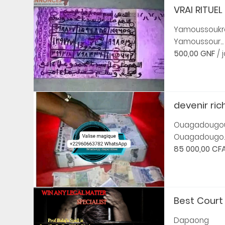
VRAI RITUEL 
Yamoussoukr
Yamoussour...
500,00 GNF
/ 
devenir rich
Ouagadougo
Ouagadougo..
85 000,00 CF
Best Court 
Dapaong