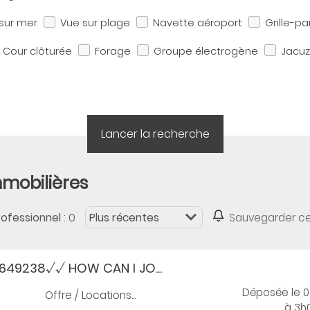
sur mer
Vue sur plage
Navette aéroport
Grille-pa
Cour clôturée
Forage
Groupe électrogène
Jacuz
mmobilières
: 0
rofessionnel
Sauvegarder c
49238√√ HOW CAN I JO...
Déposée le 
Offre / Locations...
à 3h