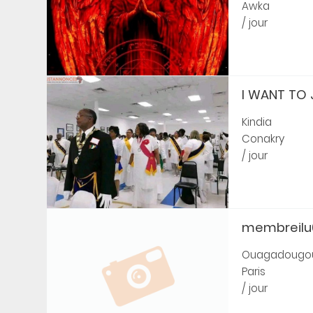
Awka
/ jour
I WANT TO 
Kindia
Conakry
/ jour
membreilu6
Ouagadougo
Paris
/ jour