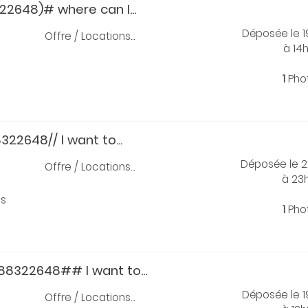
2648)# where can I...
Déposée le 
Offre / Locations...
à 14h
1
Pho
22648// I want to...
Déposée le 
Offre / Locations...
à 23
is
1
Pho
322648## I want to...
Déposée le 
Offre / Locations...