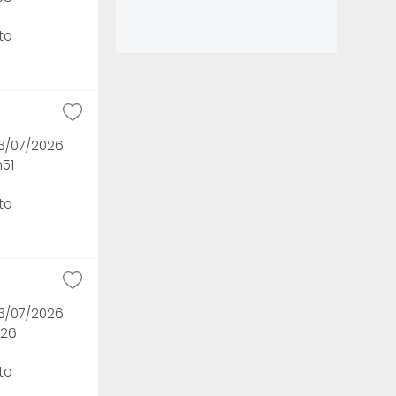
to
13/07/2026
h51
to
13/07/2026
h26
to