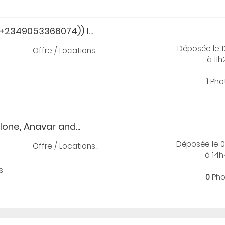
2349053366074)) I...
Déposée le 
Offre / Locations...
à 11h
1
Pho
one, Anavar and...
Déposée le 
Offre / Locations...
à 14
s
0
Pho