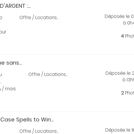
D'ARGENT :...
Déposée le 
o
Offre / Locations...
à 0h
jour
4
Pho
e sans...
Déposée le 
u
Offre / Locations...
à 13
.
A
/ mois
2
Pho
Case Spells to Win...
Déposée le 
Offre / Locations...