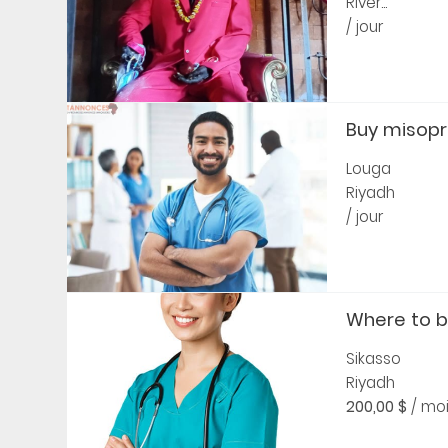
River...
/ jour
Buy misopro
Louga
Riyadh
/ jour
Where to bu
Sikasso
Riyadh
200,00 $
/ mo