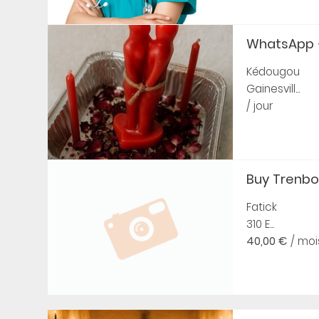
WhatsApp +
Kédougou
Gainesvill...
/ jour
Buy Trenbol
Fatick
310 E...
40,00 €
/ moi