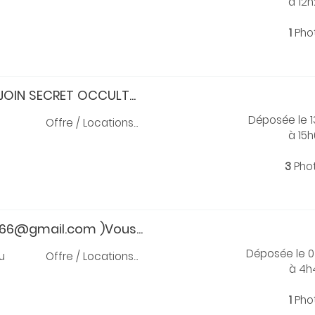
à 12
1
Pho
JOIN SECRET OCCULT...
Déposée le 
Offre / Locations...
à 15
3
Pho
6@gmail.com )Vous...
Déposée le 
u
Offre / Locations...
à 4h
1
Pho