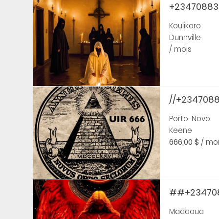
+234708832
Koulikoro
Dunnville
/ mois
//+23470883
Porto-Novo
Keene
666,00 $
/ mo
##+2347088
Madaoua