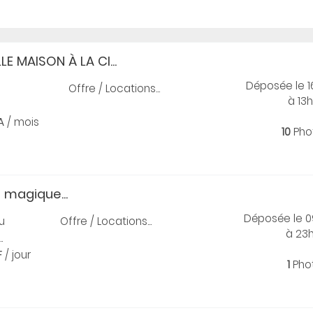
LE MAISON À LA CI...
Déposée le 
Offre / Locations...
à 13h
A
/ mois
10
Pho
e magique...
Déposée le 
u
Offre / Locations...
à 23
.
F
/ jour
1
Pho