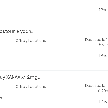
1
Pho
stol in Riyadh...
Déposée le 
Offre / Locations...
à 20
1
Pho
y XANAX xr, 2mg...
Déposée le 
Offre / Locations...
à 20
is
1
Pho