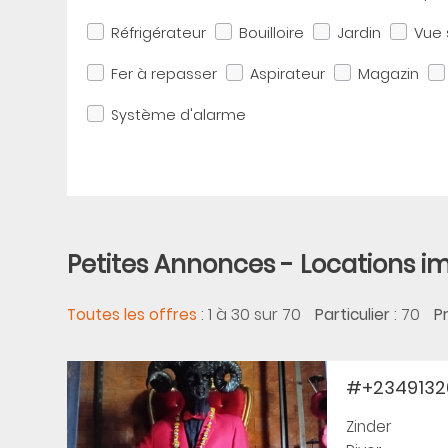
Réfrigérateur
Bouilloire
Jardin
Vue 
Fer à repasser
Aspirateur
Magazin
Système d'alarme
Petites Annonces - Locations i
:
1 à 30 sur 70
: 70
Toutes les offres
Particulier
P
#+23491326
Zinder