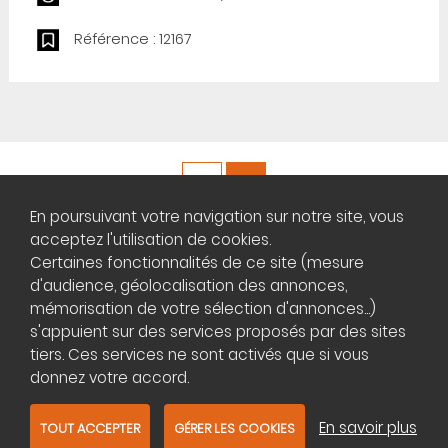
Référence : 12167
En poursuivant votre navigation sur notre site, vous
Copyright ©
Plateforme africaine des annonces immobilières
acceptez l'utilisation de cookies.
Certaines fonctionnalités de ce site (mesure
FAQ
d'audience, géolocalisation des annonces,
mémorisation de votre sélection d'annonces...)
Règles de diffusion
s'appuient sur des services proposés par des sites
Infos légales et CGU
tiers. Ces services ne sont activés que si vous
Qui sommes-nous?
donnez votre accord.
Gestion des cookies
Nous contacter
En savoir plus
TOUT ACCEPTER
GÉRER LES COOKIES