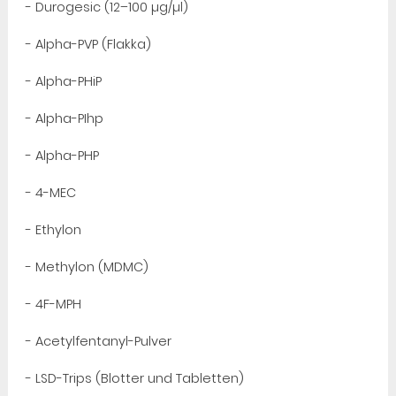
- Durogesic (12–100 µg/µl)
- Alpha-PVP (Flakka)
- Alpha-PHiP
- Alpha-PIhp
- Alpha-PHP
- 4-MEC
- Ethylon
- Methylon (MDMC)
- 4F-MPH
- Acetylfentanyl-Pulver
- LSD-Trips (Blotter und Tabletten)