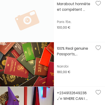
Marabout honnête
et compétent ...
Paris 15e...
100,00 €
100% Real genuine
Passports,...
Nairobi
180,00 €
+2349132649238
√π WHERE CAN I ...