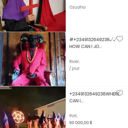
Ozuaha
#+2349132649238√√
HOW CAN I JO...
River...
/ jour
+2349132649238WHERE
CAN I...
Port...
50 000,00 $