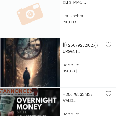
du 3-MMC ...
Lautzenhau...
210,00 €
{{+256792321827}}
URGENT...
Boksburg
350,00 $
+256792321827
VALID...
Boksburg