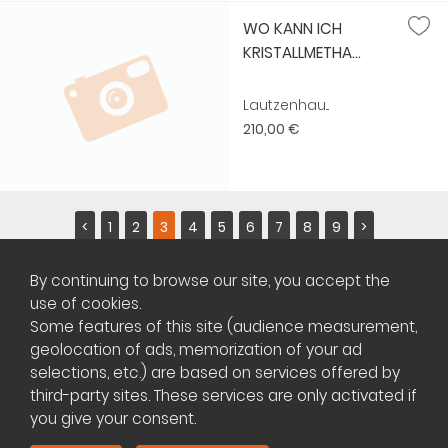
WO KANN ICH
KRISTALLMETHA...
Lautzenhau...
210,00 €
<
1
2
3
4
5
6
7
8
9
>
By continuing to browse our site, you accept the
use of cookies.
Some features of this site (audience measurement,
geolocation of ads, memorization of your ad
Copyright ©
Plateforme africaine des annonces immobilières
selections, etc.) are based on services offered by
third-party sites. These services are only activated if
you give your consent.
Management of cookies