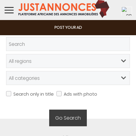
POST YOUR AD
Offered
Wanted
Online shops
Search only in title
Ads with photo