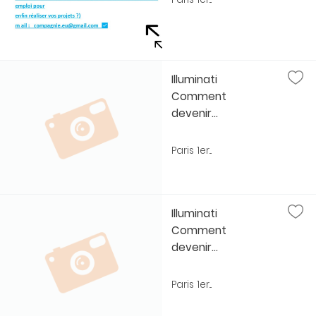
Illuminati
Comment
devenir...
Paris 1er...
Illuminati
Comment
devenir...
Paris 1er...