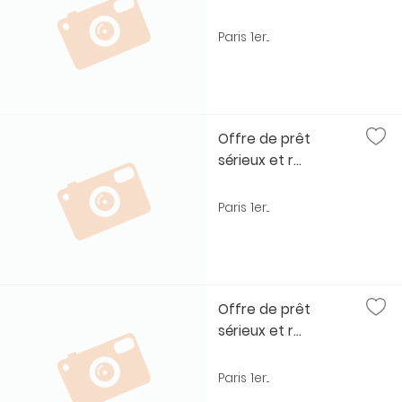
Paris 1er...
Offre de prêt
sérieux et r...
Paris 1er...
Offre de prêt
sérieux et r...
Paris 1er...