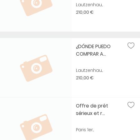
Lautzenhau...
210,00 €
¿DÓNDE PUEDO
COMPRAR A...
Lautzenhau...
210,00 €
Offre de prêt
sérieux et r...
Paris 1er...