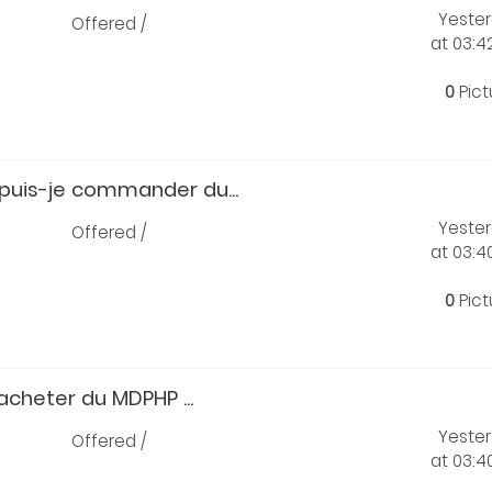
Yeste
Offered /
at 03:
0
Pict
uis-je commander du...
Yeste
Offered /
at 03:
0
Pict
acheter du MDPHP ...
Yeste
Offered /
at 03: