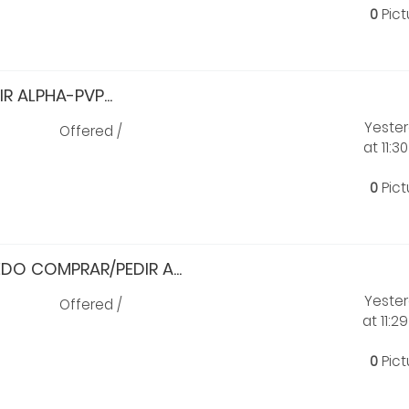
0
Pict
R ALPHA-PVP...
Yeste
Offered /
at 11:3
0
Pict
O COMPRAR/PEDIR A...
Yeste
Offered /
at 11:2
0
Pict