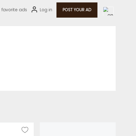
0
favorite ads
Log in
POST YOUR AD