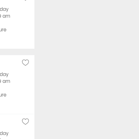
rday
59 am
ure
rday
59 am
ure
rday