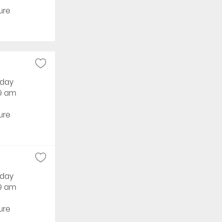
ure
rday
59 am
ure
rday
59 am
ure