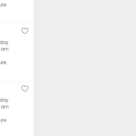
ure
rday
0 am
ure
rday
9 am
ure