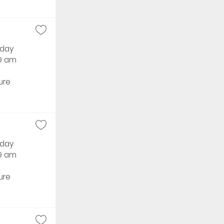
rday
59 am
ure
rday
59 am
ure