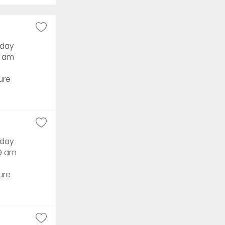
rday
9 am
ure
rday
59 am
ure