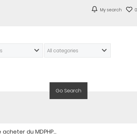
My search
 acheter du MDPHP...