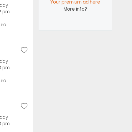
Your premium ad here
rday
More info?
42 pm
ure
rday
40 pm
ure
rday
40 pm