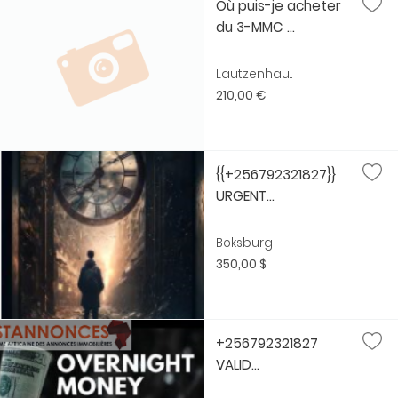
Où puis-je acheter
du 3-MMC ...
Lautzenhau...
210,00 €
{{+256792321827}}
URGENT...
Boksburg
350,00 $
+256792321827
VALID...