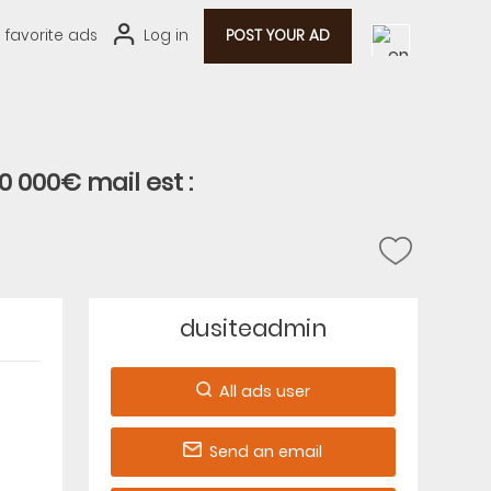
0
favorite ads
Log in
POST YOUR AD
0 000€ mail est :
dusiteadmin
All ads user
Send an email